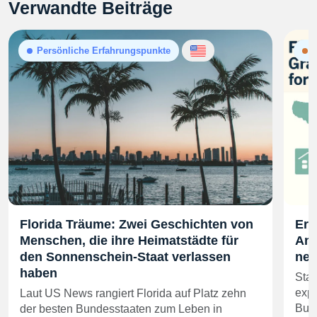
Verwandte Beiträge
Persönliche Erfahrungspunkte
N
Florida Träume: Zwei Geschichten von
Ers
Menschen, die ihre Heimatstädte für
Anz
den Sonnenschein-Staat verlassen
neu
haben
Sta
expl
Laut US News rangiert Florida auf Platz zehn
Bund
der besten Bundesstaaten zum Leben in