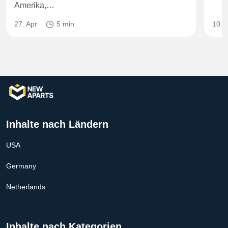
Amerika,…
27. Apr
5 min
10. 
Inhalte nach Ländern
USA
Germany
Netherlands
Inhalte nach Kategorien