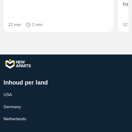
basi
22 mei
2 min
12 m
Inhoud per land
USA
Germany
Netherlands