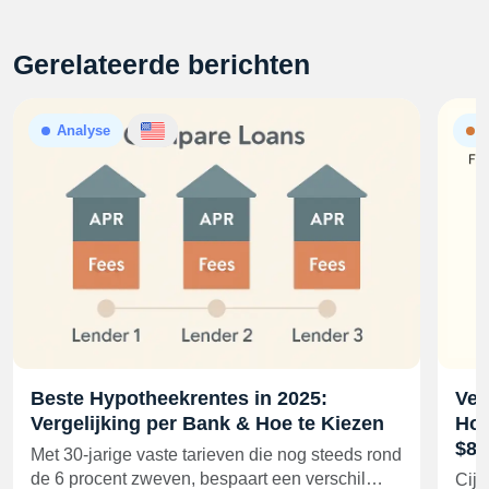
Gerelateerde berichten
Analyse
N
Beste Hypotheekrentes in 2025:
Ver
Vergelijking per Bank & Hoe te Kiezen
Hoe
$80
Met 30-jarige vaste tarieven die nog steeds rond
de 6 procent zweven, bespaart een verschil…
Cijf