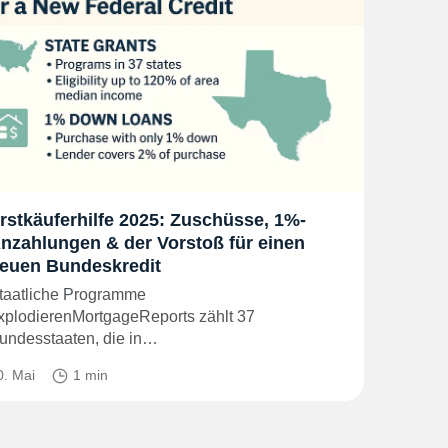
rstkäuferhilfe 2025: Zuschüsse, 1%-
nzahlungen & der Vorstoß für einen
euen Bundeskredit
taatliche Programme
xplodierenMortgageReports zählt 37
undesstaaten, die in…
0. Mai
1 min