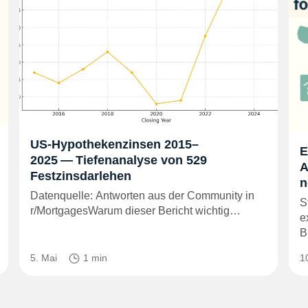
US-Hypothekenzinsen 2015–
E
2025 — Tiefenanalyse von 529
A
Festzinsdarlehen
n
Datenquelle: Antworten aus der Community in
S
r/MortgagesWarum dieser Bericht wichtig…
e
B
5. Mai
1 min
1