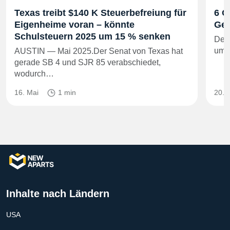
Texas treibt $140 K Steuerbefreiung für
6 O
Eigenheime voran – könnte
Ges
Schulsteuern 2025 um 15 % senken
Der 
um.
AUSTIN — Mai 2025.Der Senat von Texas hat
gerade SB 4 und SJR 85 verabschiedet,
wodurch…
16. Mai
1 min
20. 
Inhalte nach Ländern
USA