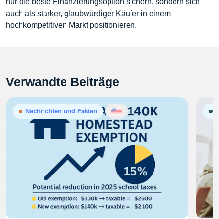
nur die beste Finanzierungsoption sichern, sondern sich
auch als starker, glaubwürdiger Käufer in einem
hochkompetitiven Markt positionieren.
Verwandte Beiträge
Nachrichten und Fakten
A