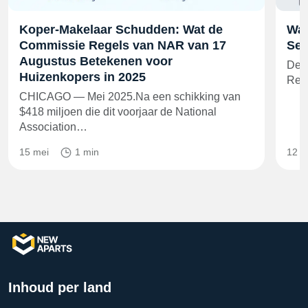
Koper-Makelaar Schudden: Wat de
Wal
Commissie Regels van NAR van 17
Sec
Augustus Betekenen voor
De o
Huizenkopers in 2025
Resi
CHICAGO — Mei 2025.Na een schikking van
$418 miljoen die dit voorjaar de National
Association…
15 mei
1 min
12 m
Inhoud per land