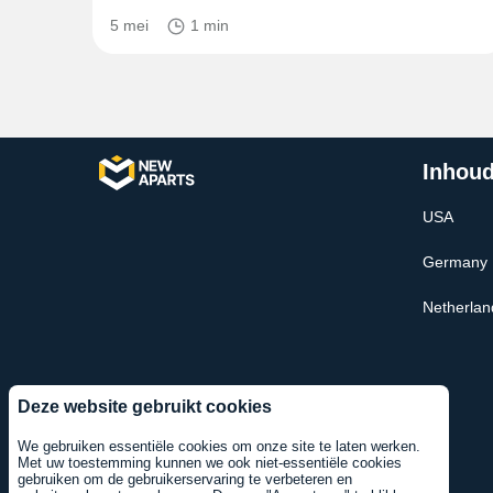
5 mei
1 min
Inhoud
USA
Germany
Netherlan
Deze website gebruikt cookies
We gebruiken essentiële cookies om onze site te laten werken.
Met uw toestemming kunnen we ook niet-essentiële cookies
gebruiken om de gebruikerservaring te verbeteren en