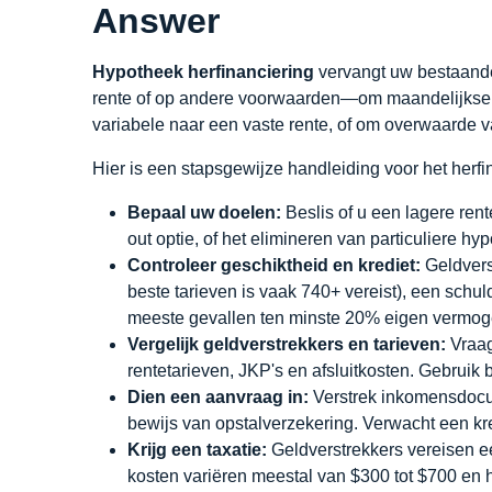
Answer
Hypotheek herfinanciering
vervangt uw bestaand
rente of op andere voorwaarden—om maandelijkse b
variabele naar een vaste rente, of om overwaarde v
Hier is een stapsgewijze handleiding voor het herf
Bepaal uw doelen:
Beslis of u een lagere rente
out optie, of het elimineren van particuliere hy
Controleer geschiktheid en krediet:
Geldvers
beste tarieven is vaak 740+ vereist), een sch
meeste gevallen ten minste 20% eigen vermog
Vergelijk geldverstrekkers en tarieven:
Vraag
rentetarieven, JKP's en afsluitkosten. Gebruik
Dien een aanvraag in:
Verstrek inkomensdocu
bewijs van opstalverzekering. Verwacht een k
Krijg een taxatie:
Geldverstrekkers vereisen e
kosten variëren meestal van $300 tot $700 en 