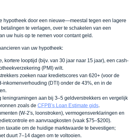
e hypotheek door een nieuwe—meestal tegen een lagere
etalingen te verlagen, over te schakelen van een
an uw huis op te nemen voor contant geld.
inancieren van uw hypotheek:
, kortere looptijd (bijv. van 30 jaar naar 15 jaar), een cash-
potheekverzekering (PMI) wilt.
trekkers zoeken naar kredietscores van 620+ (voor de
uld-inkomenverhouding (DTI) onder de 43%, en in de
en.
 leningramingen aan bij 3–5 geldverstrekkers en vergelijk
 bronnen zoals de
CFPB's Loan Estimate gids
.
menten (W‑2's, loonstroken), vermogensverklaringen en
redietcontrole en aanvraagkosten (vaak $75–$200).
en taxatie om de huidige marktwaarde te bevestigen;
het duurt 7–14 dagen om te voltooien.