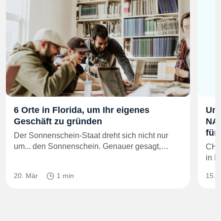
6 Orte in Florida, um Ihr eigenes
Umb
Geschäft zu gründen
NAR
für
Der Sonnenschein-Staat dreht sich nicht nur
um... den Sonnenschein. Genauer gesagt,…
CHI
in H
20. Mär
1 min
15. 