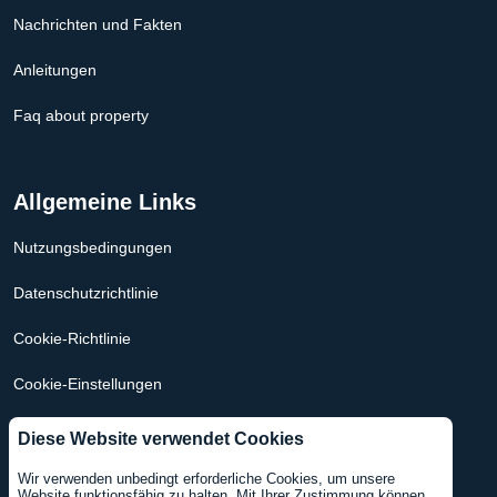
Nachrichten und Fakten
Anleitungen
Faq about property
Allgemeine Links
Nutzungsbedingungen
Datenschutzrichtlinie
Cookie-Richtlinie
Cookie-Einstellungen
Hypothekenrechner Niederlande
Diese Website verwendet Cookies
Hypothekenrechner USA
Wir verwenden unbedingt erforderliche Cookies, um unsere
Website funktionsfähig zu halten. Mit Ihrer Zustimmung können