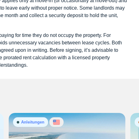
lly applies only at move-in (or occasionally at move-out) and
s to leave early without proper notice. Some landlords may
 the month and collect a security deposit to hold the unit,
paying for time they do not occupy the property. For
voids unnecessary vacancies between lease cycles. Both
greed upon in writing. Before signing, it’s advisable to
e prorated rent calculation with a licensed property
derstandings.
Anleitungen