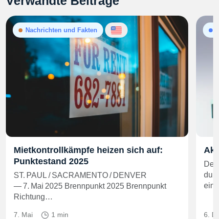
Verwandte Beiträge
Nachrichten und Fakten
A
Mietkontrollkämpfe heizen sich auf:
Akt
Punktestand 2025
Der 
durc
ST. PAUL / SACRAMENTO / DENVER
ein
— 7. Mai 2025 Brennpunkt 2025 Brennpunkt
Richtung…
7. Mai
1 min
6. D