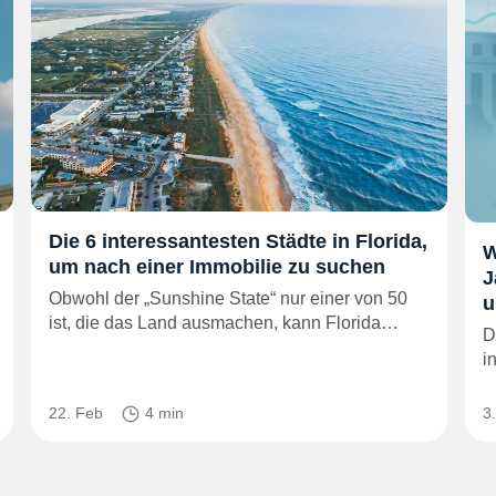
Die 6 interessantesten Städte in Florida,
W
um nach einer Immobilie zu suchen
J
Obwohl der „Sunshine State“ nur einer von 50
u
ist, die das Land ausmachen, kann Florida…
D
i
22. Feb
4 min
3