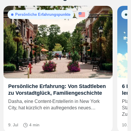
Persönliche Erfahrungspunkte
A
Persönliche Erfahrung: Von Stadtleben
6 D
zu Vorstadtglück, Familiengeschichte
ler
Dasha, eine Content-Erstellerin in New York
Plan
City, hat kürzlich ein aufregendes neues…
Sta
Zuh
9. Jul
4 min
10. 