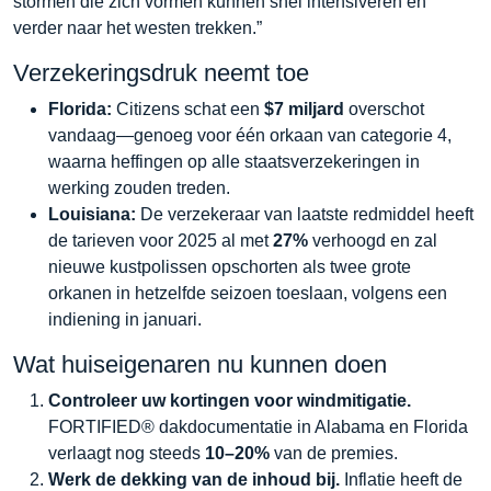
stormen die zich vormen kunnen snel intensiveren en
verder naar het westen trekken.”
Verzekeringsdruk neemt toe
Florida:
Citizens schat een
$7 miljard
overschot
vandaag—genoeg voor één orkaan van categorie 4,
waarna heffingen op alle staatsverzekeringen in
werking zouden treden.
Louisiana:
De verzekeraar van laatste redmiddel heeft
de tarieven voor 2025 al met
27%
verhoogd en zal
nieuwe kustpolissen opschorten als twee grote
orkanen in hetzelfde seizoen toeslaan, volgens een
indiening in januari.
Wat huiseigenaren nu kunnen doen
Controleer uw kortingen voor windmitigatie.
FORTIFIED® dakdocumentatie in Alabama en Florida
verlaagt nog steeds
10–20%
van de premies.
Werk de dekking van de inhoud bij.
Inflatie heeft de