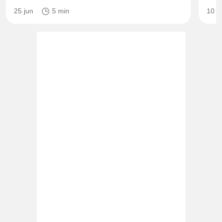
25 jun
5 min
10 m