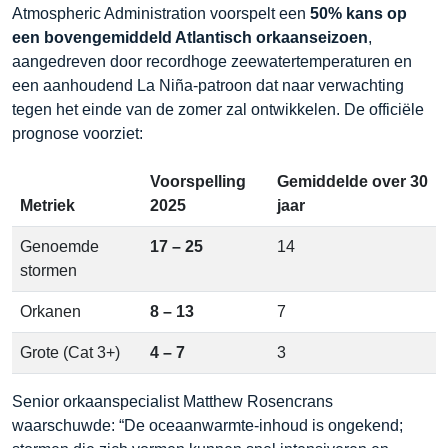
Atmospheric Administration voorspelt een
50% kans op
een bovengemiddeld Atlantisch orkaanseizoen
,
aangedreven door recordhoge zeewatertemperaturen en
een aanhoudend La Niña-patroon dat naar verwachting
tegen het einde van de zomer zal ontwikkelen. De officiële
prognose voorziet:
Voorspelling
Gemiddelde over 30
Metriek
2025
jaar
Genoemde
17 – 25
14
stormen
Orkanen
8 – 13
7
Grote (Cat 3+)
4 – 7
3
Senior orkaanspecialist Matthew Rosencrans
waarschuwde: “De oceaanwarmte-inhoud is ongekend;