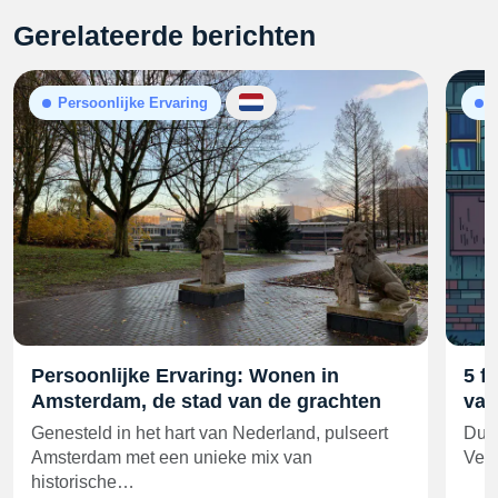
Gerelateerde berichten
Persoonlijke Ervaring
Persoonlijke Ervaring: Wonen in
5 f
Amsterdam, de stad van de grachten
van
Genesteld in het hart van Nederland, pulseert
Dus,
Amsterdam met een unieke mix van
Vere
historische…