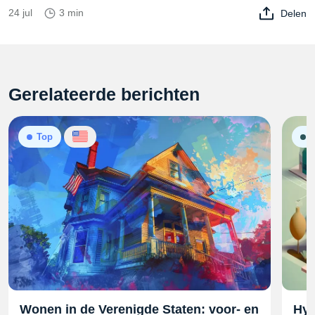
24 jul
3 min
Delen
Gerelateerde berichten
Top
G
Wonen in de Verenigde Staten: voor- en
Hyp