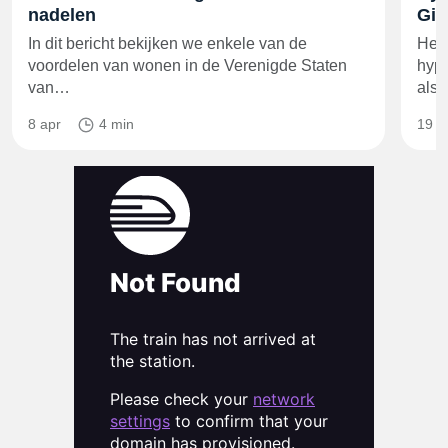
nadelen
Gid
In dit bericht bekijken we enkele van de
Het 
voordelen van wonen in de Verenigde Staten
hypo
van…
als
8 apr
4 min
19 a