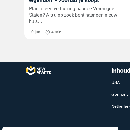
eigendom - voordat je koopt
Plant u een verhuizing naar de Verenigde
Staten? Als u op zoek bent naar een nieuw
huis…
10 jun
4 min
Inhoud
USA
Germany
Netherlan