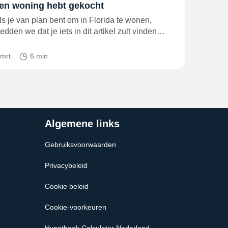
en woning hebt gekocht
ls je van plan bent om in Florida te wonen,
edden we dat je iets in dit artikel zult vinden…
 mrt
6 min
Algemene links
Gebruiksvoorwaarden
Privacybeleid
Cookie beleid
Cookie-voorkeuren