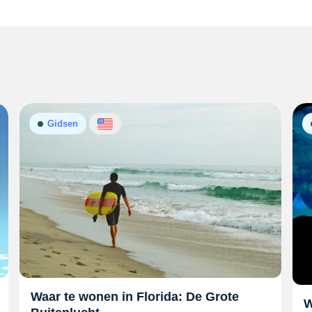
Gidsen
Waar te wonen in Florida: De Grote
W