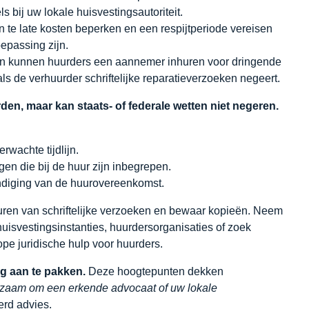
ls bij uw lokale huisvestingsautoriteit.
 te late kosten beperken en een respijtperiode vereisen
epassing zijn.
n kunnen huurders een aannemer inhuren voor dringende
ls de verhuurder schriftelijke reparatieverzoeken negeert.
en, maar kan staats- of federale wetten niet negeren.
rwachte tijdlijn.
gen die bij de huur zijn inbegrepen.
ndiging van de huurovereenkomst.
turen van schriftelijke verzoeken en bewaar kopieën. Neem
uisvestingsinstanties, huurdersorganisaties of zoek
ope juridische hulp voor huurders.
g aan te pakken.
Deze hoogtepunten dekken
dzaam om een erkende advocaat of uw lokale
erd advies.