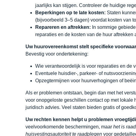
jaarlijks kan stijgen. Controleer de huidige rege
Beperkingen op te late kosten:
Staten kunnen
(bijvoorbeeld 3–5 dagen) voordat kosten van to
Repareren en aftrekken:
In sommige gebiede
reparaties en de kosten van de huur aftrekken a
Uw huurovereenkomst stelt specifieke voorwaard
Bevestig voor ondertekening:
Wie verantwoordelijk is voor reparaties en de ve
Eventuele huisdier-, parkeer- of nutsvoorzienin
Opzegtermijnen voor huurverhogingen of beëi
Als er problemen ontstaan, begin dan met het vers
voor onopgeloste geschillen contact op met lokale h
juridisch advies. Veel staten bieden gratis of goedk
Uw rechten kennen helpt u problemen vroegtijdi
veelvoorkomende beschermingen, maar
het is raa
huisvestingsautoriteit te raadplegen
voor gedetaille