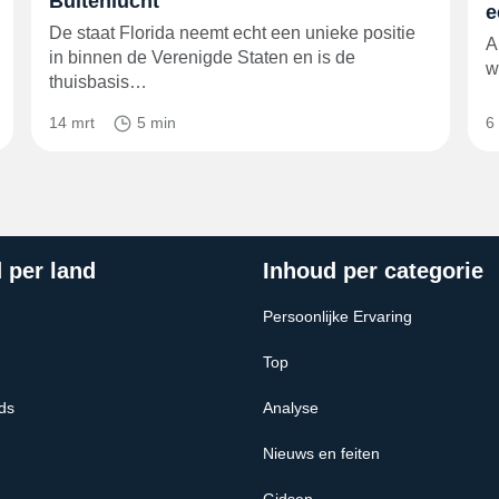
Buitenlucht
e
De staat Florida neemt echt een unieke positie
A
in binnen de Verenigde Staten en is de
w
thuisbasis…
14 mrt
5 min
6
 per land
Inhoud per categorie
Persoonlijke Ervaring
Top
ds
Analyse
Nieuws en feiten