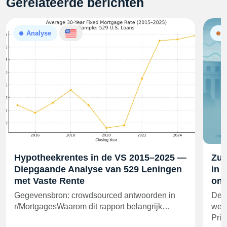
Gerelateerde berichten
Analyse
N
Hypotheekrentes in de VS 2015–2025 —
Zul
Diepgaande Analyse van 529 Leningen
in 
met Vaste Rente
ond
Gegevensbron: crowdsourced antwoorden in
De r
r/MortgagesWaarom dit rapport belangrijk…
week
Pri