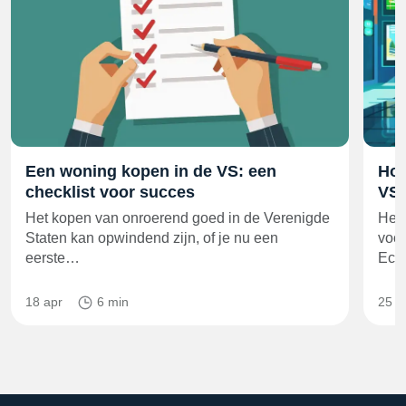
Een woning kopen in de VS: een
Hoe
checklist voor succes
VS 
Het kopen van onroerend goed in de Verenigde
Het 
Staten kan opwindend zijn, of je nu een
voor
eerste…
Ech
18 apr
6 min
25 j