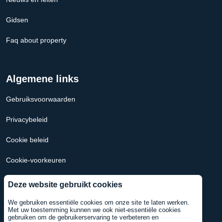
Gidsen
Faq about property
Algemene links
Gebruiksvoorwaarden
Privacybeleid
Cookie beleid
Cookie-voorkeuren
Hypotheek Calculator Nederland
Deze website gebruikt cookies
Hypotheekcalculator VS
We gebruiken essentiële cookies om onze site te laten werken.
Met uw toestemming kunnen we ook niet-essentiële cookies
gebruiken om de gebruikerservaring te verbeteren en