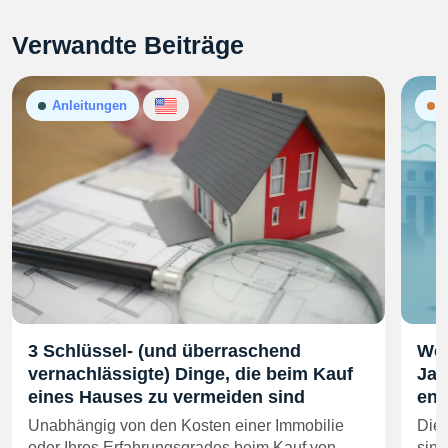
Verwandte Beiträge
Anleitungen
N
3 Schlüssel- (und überraschend
Wer
vernachlässigte) Dinge, die beim Kauf
Jah
eines Hauses zu vermeiden sind
end
Unabhängig von den Kosten einer Immobilie
Die 
oder Ihres Erfahrungsgrades beim Kauf von…
sind