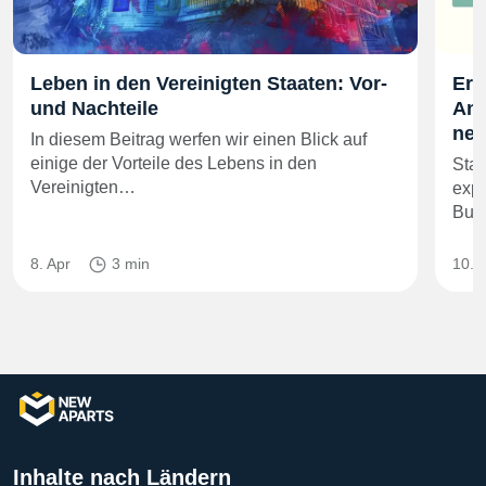
Leben in den Vereinigten Staaten: Vor-
Ers
und Nachteile
Anz
neu
In diesem Beitrag werfen wir einen Blick auf
einige der Vorteile des Lebens in den
Sta
Vereinigten…
expl
Bund
8. Apr
3 min
10. 
Inhalte nach Ländern