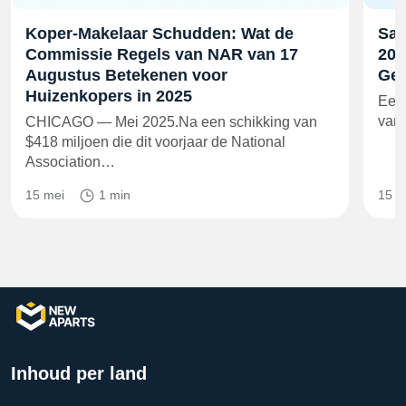
Koper-Makelaar Schudden: Wat de
Sam
Commissie Regels van NAR van 17
202
Augustus Betekenen voor
Gel
Huizenkopers in 2025
Een 
van 
CHICAGO — Mei 2025.Na een schikking van
$418 miljoen die dit voorjaar de National
Association…
15 mei
1 min
15 m
Inhoud per land