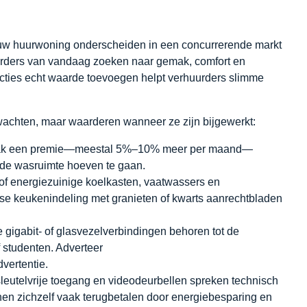
w huurwoning onderscheiden in een concurrerende markt
urders van vandaag zoeken naar gemak, comfort en
uncties echt waarde toevoegen helpt verhuurders slimme
wachten, maar waarderen wanneer ze zijn bijgewerkt:
aak een premie—meestal 5%–10% meer per maand—
lde wasruimte hoeven te gaan.
 of energiezuinige koelkasten, vaatwassers en
jdse keukenindeling met granieten of kwarts aanrechtbladen
gigabit- of glasvezelverbindingen behoren tot de
f studenten. Adverteer
vertentie.
leutelvrije toegang en videodeurbellen spreken technisch
n zichzelf vaak terugbetalen door energiebesparing en