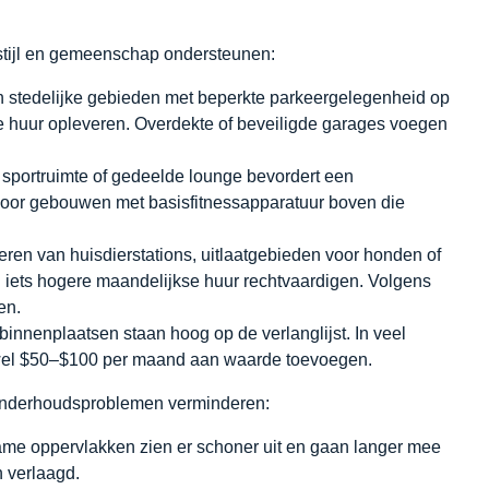
stijl en gemeenschap ondersteunen:
n stedelijke gebieden met beperkte parkeergelegenheid op
e huur opleveren. Overdekte of beveiligde garages voegen
 sportruimte of gedeelde lounge bevordert een
oor gebouwen met basisfitnessapparatuur boven die
leren van huisdierstations, uitlaatgebieden voor honden of
 iets hogere maandelijkse huur rechtvaardigen. Volgens
en.
innenplaatsen staan hoog op de verlanglijst. In veel
t wel $50–$100 per maand aan waarde toevoegen.
e onderhoudsproblemen verminderen:
e oppervlakken zien er schoner uit en gaan langer mee
 verlaagd.