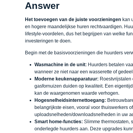
Answer
Het toevoegen van de juiste voorzieningen
kan u
en hogere maandelijkse huren rechtvaardigen. Hu
lifestyle-voordelen, dus het begrijpen van welke f
investeringen te doen.
Begin met de basisvoorzieningen die huurders ver
Wasmachine in de unit:
Huurders betalen v
wanneer ze niet naar een wasserette of gedee
Moderne keukenapparatuur:
Roestvrijstalen
gasfornuizen duiden op kwaliteit. Een eigenti
kan de waargenomen waarde verhogen.
Hogesnelheidsinternettoegang:
Betrouwbare 
belangrijkste eisen, vooral voor thuiswerkers o
uploadsnelheden/downloadsnelheden in uw ad
Smart home-functies:
Slimme thermostaten, s
onderlegde huurders aan. Deze upgrades kunne