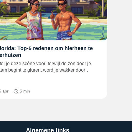
lorida: Top-5 redenen om hierheen te
erhuizen
tel je deze scène voor: terwijl de zon door je
aam begint te gluren, word je wakker door…
5 apr
5 min
Algemene links