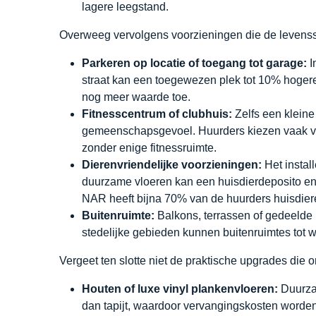
lagere leegstand.
Overweeg vervolgens voorzieningen die de levens
Parkeren op locatie of toegang tot garage:
I
straat kan een toegewezen plek tot 10% hoger
nog meer waarde toe.
Fitnesscentrum of clubhuis:
Zelfs een kleine
gemeenschapsgevoel. Huurders kiezen vaak v
zonder enige fitnessruimte.
Dierenvriendelijke voorzieningen:
Het instal
duurzame vloeren kan een huisdierdeposito en
NAR heeft bijna 70% van de huurders huisdier
Buitenruimte:
Balkons, terrassen of gedeelde b
stedelijke gebieden kunnen buitenruimtes to
Vergeet ten slotte niet de praktische upgrades di
Houten of luxe vinyl plankenvloeren:
Duurzam
dan tapijt, waardoor vervangingskosten worden