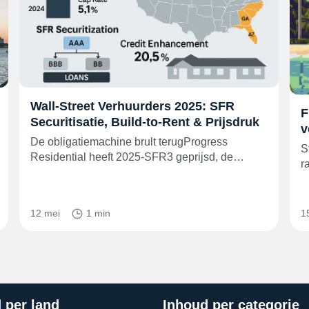
Wall-Street Verhuurders 2025: SFR
F
Securitisatie, Build-to-Rent & Prijsdruk
v
De obligatiemachine brult terugProgress
S
Residential heeft 2025‑SFR3 geprijsd, de…
r
12 mei
1 min
1
 per land
Inhoud per categorie