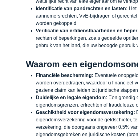
wettelijke recht van elke eigenaar om te verko
Identificatie van pandrechten en lasten:
Het 
aannemersrechten, VvE-bijdragen of gerechteli
worden gekoppeld.
Verificatie van erfdienstbaarheden en bepe
rechten of beperkingen, zoals gedeelde opritte
gebruik van het land, die uw beoogde gebruik
Waarom een eigendomsonde
Financiële bescherming:
Eventuele onopgelo
worden overgedragen, waardoor u financieel ver
geziene claim kan leiden tot juridische stappe
Duidelijke en legale eigendom:
Een grondig 
eigendomsgrenzen, erfrechten of frauduleuze 
Geschiktheid voor eigendomsverzekering:
D
eigendomsverzekering voor de geldschieter, te
verzekering, die doorgaans ongeveer 0,5% van
eigendomsgebreken en juridische kosten (bron