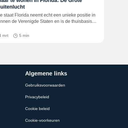
aar te wonen in Florida: De Grote
uitenlucht
e staat Florida neemt echt een unieke positie in
innen de Verenigde Staten en is de thuisbasis…
4 mrt
5 min
Algemene links
Gebruiksvoorwaarden
Privacybeleid
Cookie beleid
Cookie-voorkeuren