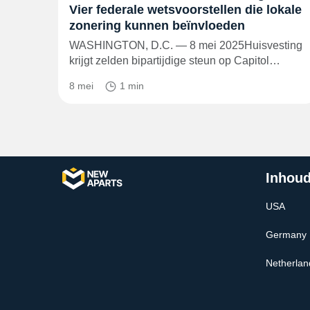
Vier federale wetsvoorstellen die lokale
zonering kunnen beïnvloeden
WASHINGTON, D.C. — 8 mei 2025Huisvesting
krijgt zelden bipartijdige steun op Capitol…
8 mei
1 min
Inhoud
USA
Germany
Netherlan