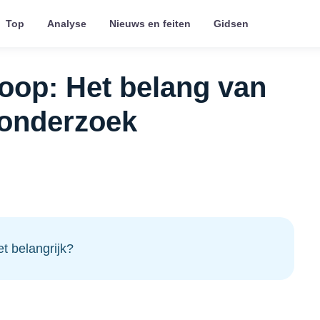
Top
Analyse
Nieuws en feiten
Gidsen
op: Het belang van
londerzoek
t belangrijk?