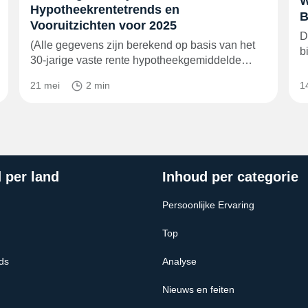
W
Hypotheekrentetrends en
B
Vooruitzichten voor 2025
D
(Alle gegevens zijn berekend op basis van het
b
30-jarige vaste rente hypotheekgemiddelde…
21 mei
2 min
1
 per land
Inhoud per categorie
Persoonlijke Ervaring
Top
ds
Analyse
Nieuws en feiten