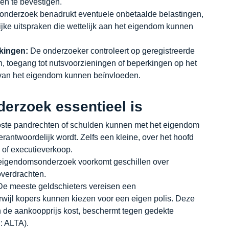
pen te bevestigen.
onderzoek benadrukt eventuele onbetaalde belastingen,
jke uitspraken die wettelijk aan het eigendom kunnen
rkingen:
De onderzoeker controleert op geregistreerde
n, toegang tot nutsvoorzieningen of beperkingen op het
 van het eigendom kunnen beïnvloeden.
rzoek essentieel is
ste pandrechten of schulden kunnen met het eigendom
antwoordelijk wordt. Zelfs een kleine, over het hoofd
n of executieverkoop.
eigendomsonderzoek voorkomt geschillen over
overdrachten.
e meeste geldschieters vereisen een
rwijl kopers kunnen kiezen voor een eigen polis. Deze
 de aankoopprijs kost, beschermt tegen gedekte
: ALTA).