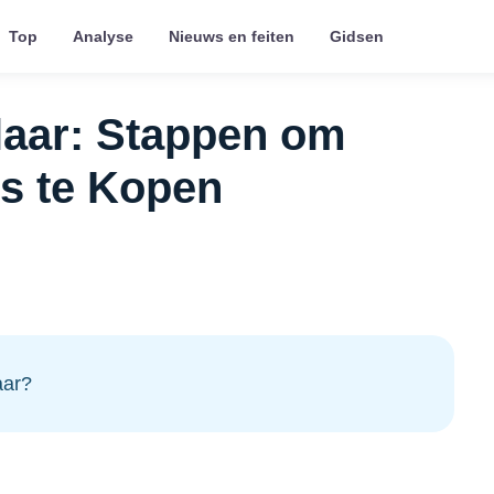
Top
Analyse
Nieuws en feiten
Gidsen
aar: Stappen om
is te Kopen
aar?