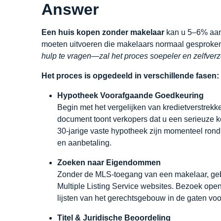
Answer
Een huis kopen zonder makelaar
kan u 5–6% aan 
moeten uitvoeren die makelaars normaal gesproke
hulp te vragen—zal het proces soepeler en zelfver
Het proces is opgedeeld in verschillende fasen:
Hypotheek Voorafgaande Goedkeuring
Begin met het vergelijken van kredietverstrekk
document toont verkopers dat u een serieuze k
30-jarige vaste hypotheek zijn momenteel rond 
en aanbetaling.
Zoeken naar Eigendommen
Zonder de MLS-toegang van een makelaar, gebru
Multiple Listing Service websites. Bezoek op
lijsten van het gerechtsgebouw in de gaten v
Titel & Juridische Beoordeling