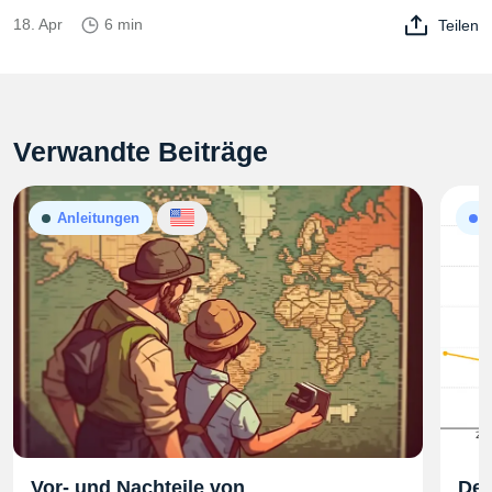
18. Apr
6 min
Teilen
Verwandte Beiträge
Anleitungen
A
Vor- und Nachteile von
Der