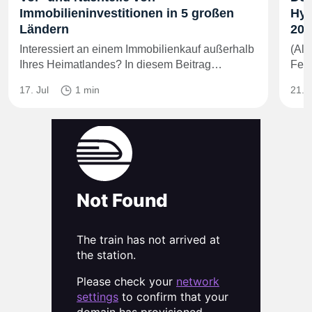
Immobilieninvestitionen in 5 großen
Hyp
Ländern
202
Interessiert an einem Immobilienkauf außerhalb
(All
Ihres Heimatlandes? In diesem Beitrag…
Fest
17. Jul
1 min
21. 