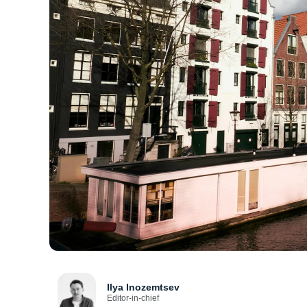
Ilya Inozemtsev
Editor-in-chief