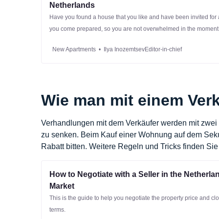
Netherlands
Have you found a house that you like and have been invited for
you come prepared, so you are not overwhelmed in the moment
for. This article will help you inspecting a new property.
New Apartments
Ilya InozemtsevEditor-in-chief
Wie man mit einem Verk
Verhandlungen mit dem Verkäufer werden mit zwei 
zu senken. Beim Kauf einer Wohnung auf dem Seku
Rabatt bitten. Weitere Regeln und Tricks finden Si
How to Negotiate with a Seller in the Netherl
Market
This is the guide to help you negotiate the property price and c
terms.