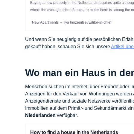
Buying a new property in the Netherlands requires quite a thou
where the average price of a square meter there is among the m
So it might be a good idea to look for cheaper prices in terms of 
New Apartments
Ilya InozemtsevEditor-in-chief
square meter in particular cities.
Und wenn Sie neugierig auf die persönlichen Erfah
gekauft haben, schauen Sie sich unsere
Artikel üb
Wo man ein Haus in den
Menschen suchen im Internet, über Freunde oder
Anzeigen für den Verkauf von Wohnungen werden a
Anzeigendienste und soziale Netzwerke veröffentli
Immobilien auf dem Primär- und Sekundärmarkt si
Niederlanden
verfügbar.
How to find a house in the Netherlands