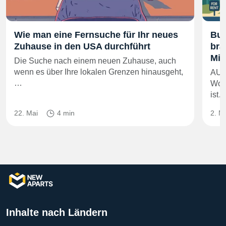
Wie man eine Fernsuche für Ihr neues
Bui
Zuhause in den USA durchführt
bra
Mie
Die Suche nach einem neuen Zuhause, auch
wenn es über Ihre lokalen Grenzen hinausgeht,
AUS
…
Wohn
ist
22. Mai
4 min
2. M
Inhalte nach Ländern