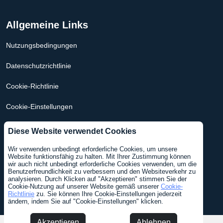
Allgemeine Links
Nutzungsbedingungen
Datenschutzrichtlinie
Cookie-Richtlinie
Cookie-Einstellungen
Hypothekenrechner Niederlande
Diese Website verwendet Cookies
Hypothekenrechner USA
Wir verwenden unbedingt erforderliche Cookies, um unsere
Website funktionsfähig zu halten. Mit Ihrer Zustimmung können
wir auch nicht unbedingt erforderliche Cookies verwenden, um die
Benutzerfreundlichkeit zu verbessern und den Websiteverkehr zu
analysieren. Durch Klicken auf "Akzeptieren" stimmen Sie der
Language
Englisch
Niederländisch
Cookie-Nutzung auf unserer Website gemäß unserer
Cookie-
Richtlinie
zu. Sie können Ihre Cookie-Einstellungen jederzeit
ändern, indem Sie auf "Cookie-Einstellungen" klicken.
Akzeptieren
Ablehnen