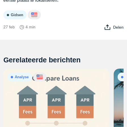
eerste plaats te lokaliseren.
Gidsen
27 feb
4 min
Delen
Gerelateerde berichten
Analyse
P