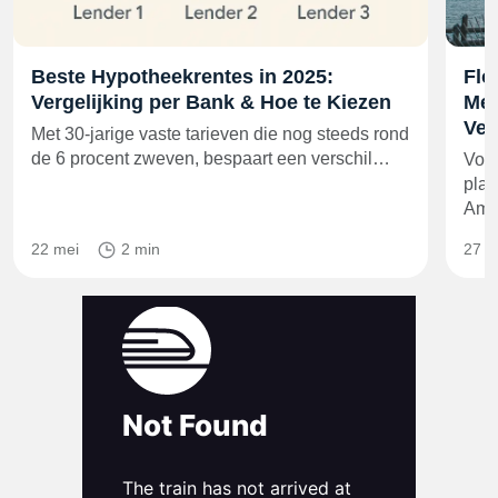
Beste Hypotheekrentes in 2025:
Flo
Vergelijking per Bank & Hoe te Kiezen
Men
Ver
Met 30-jarige vaste tarieven die nog steeds rond
de 6 procent zweven, bespaart een verschil…
Volg
plaa
Ame
22 mei
2 min
27 a