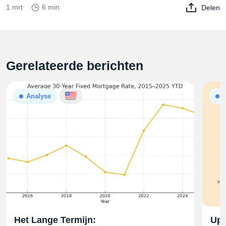
1 mrt
6 min
Delen
Gerelateerde berichten
Analyse
A
Het Lange Termijn:
Upd