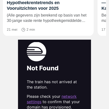
Hypotheekrentetrends en
— M
Vooruitzichten voor 2025
Ka
(Alle gegevens zijn berekend op basis van het
Bela
30-jarige vaste rente hypotheekgemiddelde…
maa
21 mei
2 min
17 m