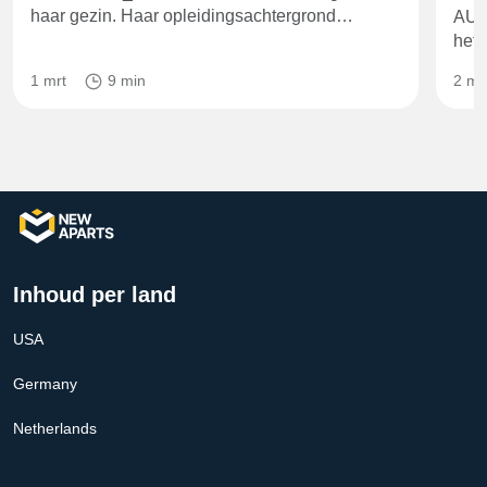
haar gezin. Haar opleidingsachtergrond…
AUS
het 
1 mrt
9 min
2 me
Inhoud per land
USA
Germany
Netherlands