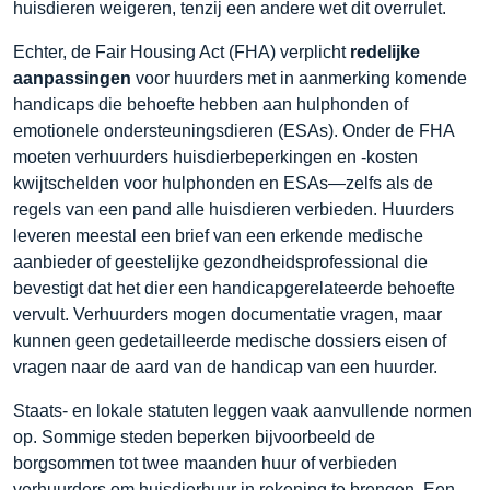
huisdieren weigeren, tenzij een andere wet dit overrulet.
Echter, de Fair Housing Act (FHA) verplicht
redelijke
aanpassingen
voor huurders met in aanmerking komende
handicaps die behoefte hebben aan hulphonden of
emotionele ondersteuningsdieren (ESAs). Onder de FHA
moeten verhuurders huisdierbeperkingen en -kosten
kwijtschelden voor hulphonden en ESAs—zelfs als de
regels van een pand alle huisdieren verbieden. Huurders
leveren meestal een brief van een erkende medische
aanbieder of geestelijke gezondheidsprofessional die
bevestigt dat het dier een handicapgerelateerde behoefte
vervult. Verhuurders mogen documentatie vragen, maar
kunnen geen gedetailleerde medische dossiers eisen of
vragen naar de aard van de handicap van een huurder.
Staats- en lokale statuten leggen vaak aanvullende normen
op. Sommige steden beperken bijvoorbeeld de
borgsommen tot twee maanden huur of verbieden
verhuurders om huisdierhuur in rekening te brengen. Een