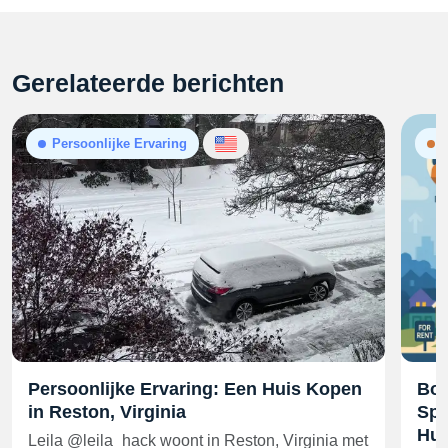
Gerelateerde berichten
Persoonlijke Ervaring
N
Persoonlijke Ervaring: Een Huis Kopen
Bou
in Reston, Virginia
Spl
Huu
Leila @leila_hack woont in Reston, Virginia met