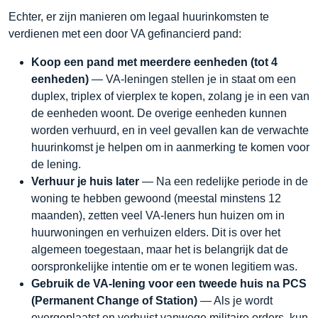
Echter, er zijn manieren om legaal huurinkomsten te
verdienen met een door VA gefinancierd pand:
Koop een pand met meerdere eenheden (tot 4
eenheden)
— VA-leningen stellen je in staat om een
duplex, triplex of vierplex te kopen, zolang je in een van
de eenheden woont. De overige eenheden kunnen
worden verhuurd, en in veel gevallen kan de verwachte
huurinkomst je helpen om in aanmerking te komen voor
de lening.
Verhuur je huis later
— Na een redelijke periode in de
woning te hebben gewoond (meestal minstens 12
maanden), zetten veel VA-leners hun huizen om in
huurwoningen en verhuizen elders. Dit is over het
algemeen toegestaan, maar het is belangrijk dat de
oorspronkelijke intentie om er te wonen legitiem was.
Gebruik de VA-lening voor een tweede huis na PCS
(Permanent Change of Station)
— Als je wordt
overgeplaatst en verhuist vanwege militaire orders, kun