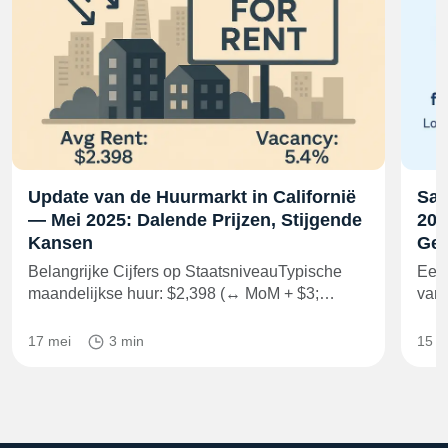
Update van de Huurmarkt in Californië
Sam
— Mei 2025: Dalende Prijzen, Stijgende
202
Kansen
Gel
Belangrijke Cijfers op StaatsniveauTypische
Een 
maandelijkse huur: $2,398 (↔ MoM + $3;…
van 
17 mei
3 min
15 m