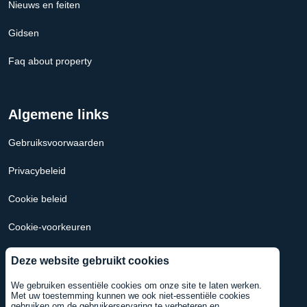
Nieuws en feiten
Gidsen
Faq about property
Algemene links
Gebruiksvoorwaarden
Privacybeleid
Cookie beleid
Cookie-voorkeuren
Hypotheek Calculator Nederland
Deze website gebruikt cookies
Hypotheekcalculator VS
We gebruiken essentiële cookies om onze site te laten werken.
Met uw toestemming kunnen we ook niet-essentiële cookies
gebruiken om de gebruikerservaring te verbeteren en